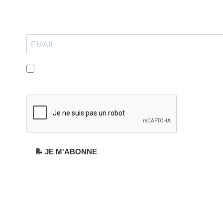
J'accepte de recevoir vos e-mails et confirme avoir pris c
de votre politique de confidentialité et mentions légales.
📝 JE M'ABONNE