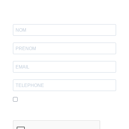
J'accepte de recevoir vos e-mails et confirme avoir
pris connaissance de votre politique de
confidentialité et mentions légales.